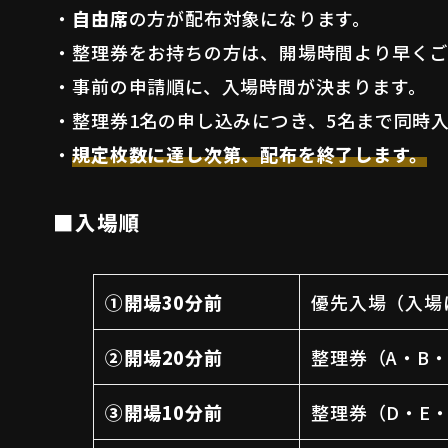
・
自由席
の方が配布対象になります。
・整理券をお持ちの方は、開場時間より早くご
・事前の申請順に、入場時間が決まります。
・整理券1名の申し込みにつき、5名まで同時
・
規定枚数に達し次第、配布を終了します。
■入場順
①開場30分前
優先入場（入場
②開場20分前
整理券（A・B・
③開場10分前
整理券（D・E・