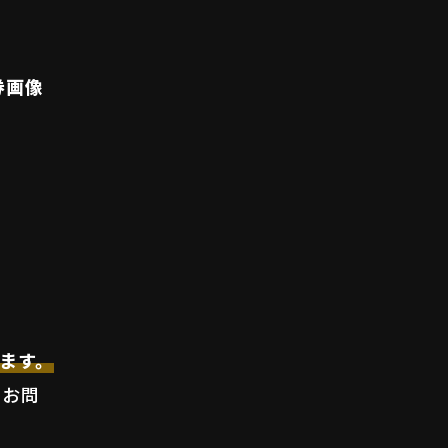
券画像
ます。
、お問