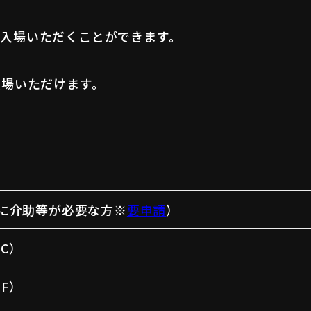
入場いただくことができます。
入場いただけます。
に介助等が必要な方※
要申請
）
C）
F）